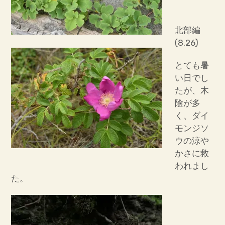
北部編
(8.26)
とても暑
い日でし
たが、木
陰が多
く、ダイ
モンジソ
ウの涼や
かさに救
われまし
た。