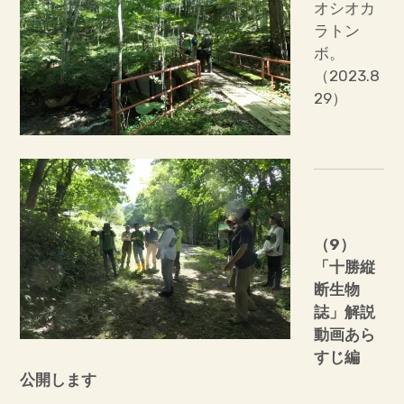
オシオカ
ラトン
ボ。
（2023.8
29）
（9
）
「十勝縦
断生物
誌」解説
動画あら
すじ編
公開します