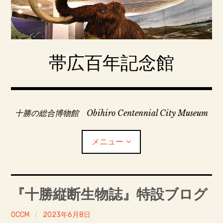
コ
ン
テ
ン
ツ
帯広百年記念館
へ
移
動
十勝の総合博物館 Obihiro Centennial City Museum
メニュー
百年記念館常設展示
『十勝縦断生物誌』特設ブログ
今月のイベント・年間行事予定
OCCM
2023年6月8日