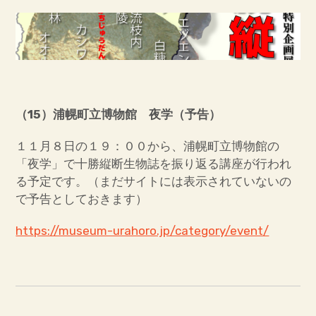
サ
帯広百年記念館とは
ブ
メ
ニ
ュ
ー
を
展
開
サ
創造活動センター・貸室のご案内
ブ
メ
ニ
ュ
ー
を
展
開
利用案内・アクセス
（15
）浦幌町立博物館 夜学（予告）
サ
学校向け案内・博物館実習
ブ
メ
ニ
ュ
ー
を
展
開
１１月８日の１９：００から、浦幌町立博物館の
当館関係の出版物
「夜学」で十勝縦断生物誌を振り返る講座が行われ
る予定です。（まだサイトには表示されていないの
埋蔵文化財センター
で予告としておきます）
アイヌ民族文化情報センター「リウカ」
https://museum-urahoro.jp/category/event/
博物館のお仕事（ブログ）
『十勝縦断生物誌』特設ブログ