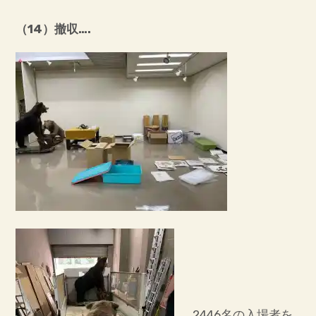
帯広市140周年記念特設サイト
（14
）撤収….
リンク
十勝・釧路・根室の博物館情報
帯広百年記念館資料収集方針
2446名の入場者を