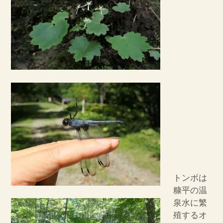
トンボは
糠平の温
泉水に繁
殖するオ