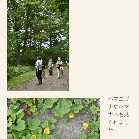
ハマニガ
ナやハマ
ナスも見
られまし
た。