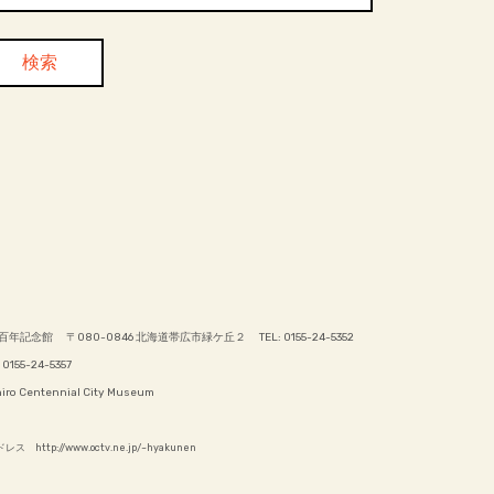
百年記念館 〒080-0846 北海道帯広市緑ケ丘２ TEL: 0155-24-5352
 0155-24-5357
iro Centennial City Museum
ス http://www.octv.ne.jp/~hyakunen