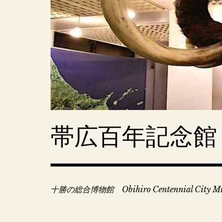
コ
ン
テ
ン
ツ
へ
移
動
帯広百年記念館
十勝の総合博物館 Obihiro Centennial City M