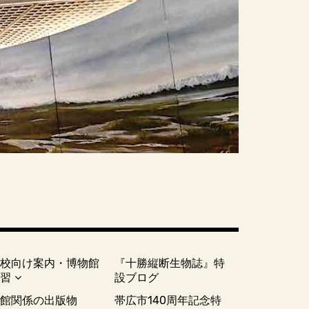
学校向け案内・博物館
『十勝縦断生物誌』特
実習
設ブログ
当館関係の出版物
帯広市140周年記念特