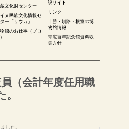
設サイト
埋蔵文化財センター
リンク
アイヌ民族文化情報セ
ンター「リウカ」
十勝・釧路・根室の博
物館情報
博物館のお仕事（ブロ
グ）
帯広百年記念館資料収
集方針
査員（会計年度任用職
た。