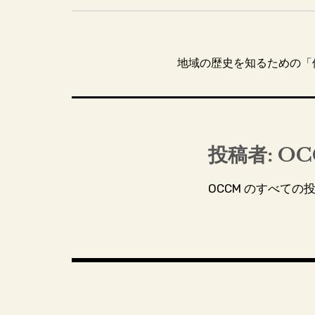
投
稿
地域の歴史を知るための「
ナ
ビ
ゲ
ー
投稿者:
OC
シ
OCCM のすべての
ョ
ン