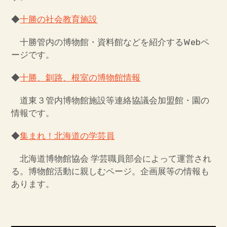
帯広市140周年記念特設サイト
◆
十勝の社会教育施設
リンク
十勝管内の博物館・資料館などを紹介するWebペ
十勝・釧路・根室の博物館情報
ージです。
帯広百年記念館資料収集方針
◆
十勝、釧路、根室の博物館情報
道東３管内博物館施設等連絡協議会加盟館・園の
情報です。
◆
集まれ！北海道の学芸員
北海道博物館協会 学芸職員部会によって運営され
る。博物館活動に親しむページ。企画展等の情報も
あります。