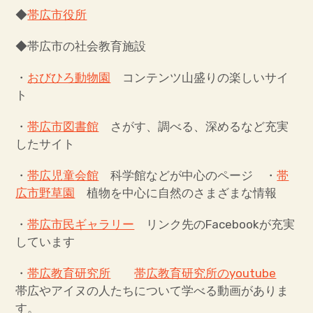
◆
帯広市役所
サ
帯広百年記念館とは
ブ
メ
ニ
ュ
ー
を
展
開
◆帯広市の社会教育施設
サ
創造活動センター・貸室のご案内
ブ
メ
ニ
ュ
ー
を
展
開
・
おびひろ動物園
コンテンツ山盛りの楽しいサイ
利用案内・アクセス
ト
サ
学校向け案内・博物館実習
ブ
メ
ニ
・
帯広市図書館
さがす、調べる、深めるなど充実
ュ
ー
を
展
開
したサイト
当館関係の出版物
・
帯広児童会館
科学館などが中心のページ ・
帯
埋蔵文化財センター
広市野草園
植物を中心に自然のさまざまな情報
アイヌ民族文化情報センター「リウカ」
・
帯広市民ギャラリー
リンク先のFacebookが充実
しています
博物館のお仕事（ブログ）
・
帯広教育研究所
帯広教育研究所のyoutube
『十勝縦断生物誌』特設ブログ
帯広やアイヌの人たちについて学べる動画がありま
す。