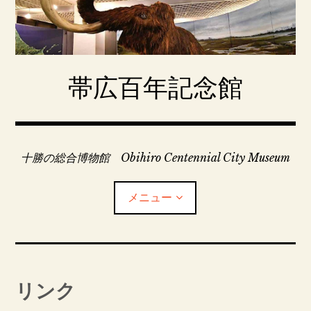
コ
ン
テ
ン
ツ
帯広百年記念館
へ
移
動
十勝の総合博物館 Obihiro Centennial City Museum
メニュー
百年記念館常設展示
リンク
今月のイベント・年間行事予定