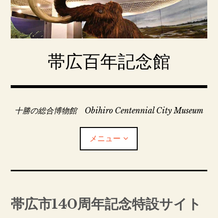
コ
ン
テ
ン
ツ
帯広百年記念館
へ
移
動
十勝の総合博物館 Obihiro Centennial City Museum
メニュー
百年記念館常設展示
帯広市140周年記念特設サイト
今月のイベント・年間行事予定