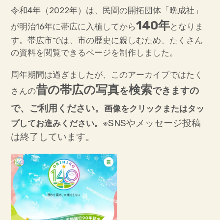
令和4年（2022年）は、民間の開拓団体「晩成社」
サ
帯広百年記念館とは
ブ
メ
ニ
ュ
ー
140年
を
が明治16年に帯広に入植してから
となりま
展
開
サ
創造活動センター・貸室のご案内
ブ
メ
す。帯広市では、市の歴史に親しむため、たくさん
ニ
ュ
ー
を
展
の資料を閲覧できるページを制作しました。
開
利用案内・アクセス
周年期間は過ぎましたが、このアーカイブではたく
サ
学校向け案内・博物館実習
ブ
メ
昔の帯広の写真
検索
ニ
を
できますの
ュ
さんの
ー
を
展
開
当館関係の出版物
で、ご利用ください。
画像をクリックまたはタッ
※SNSやメッセージ投稿
プしてお進みください。
埋蔵文化財センター
は終了しています。
アイヌ民族文化情報センター「リウカ」
博物館のお仕事（ブログ）
『十勝縦断生物誌』特設ブログ