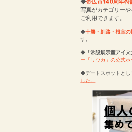
◆
帯広市140周年特
写真
がカテゴリーや
ご利用できます。
◆
十勝・釧路・根室の
す。
◆
「常設展示室アイヌ
ー「リウカ」の公式ホ
◆デートスポットとし
した。