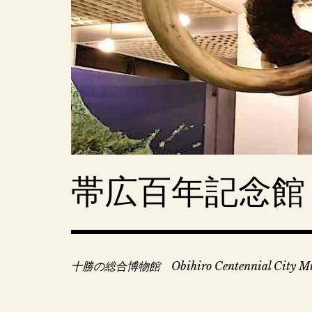
コ
ン
テ
ン
ツ
へ
移
動
帯広百年記念館
十勝の総合博物館 Obihiro Centennial City M