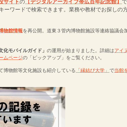
設サイト
の
【
デジタルアーカイブ帯広百年記念館】
キーワードで検索できます。業務や教材でお探しの
博物館情報
を再公開。道東３管内博物館施設等連絡協議会
文化モバイルガイド」
の運用が始まりました。詳細は
アイ
ームページ
の「ピックアップ」をご覧ください。
て博物館等文化施設も紹介している
「縁結び大学」
で
当館