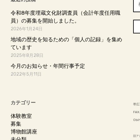
検
索:
令和8年度埋蔵文化財調査員（会計年度任用職
員）の募集を開始しました。
2026年1月24日
地域の歴史を知るための「個人の記録」を集め
ています
2025年8月28日
今月のお知らせ・年間行事予定
2022年5月11日
カテゴリー
帯広
FAX:
体験教室
Obih
募集
博物館講座
旧アドレ
未分類