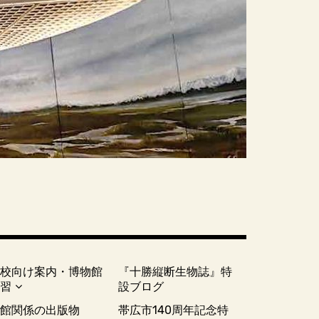
学校向け案内・博物館
『十勝縦断生物誌』特
実習
設ブログ
当館関係の出版物
帯広市140周年記念特