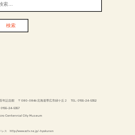
百年記念館 〒080-0846 北海道帯広市緑ケ丘２ TEL: 0155-24-5352
 0155-24-5357
iro Centennial City Museum
ス http://www.octv.ne.jp/~hyakunen